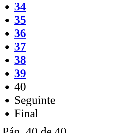
34
35
36
37
38
39
40
Seguinte
Final
Pág. 40 de 40