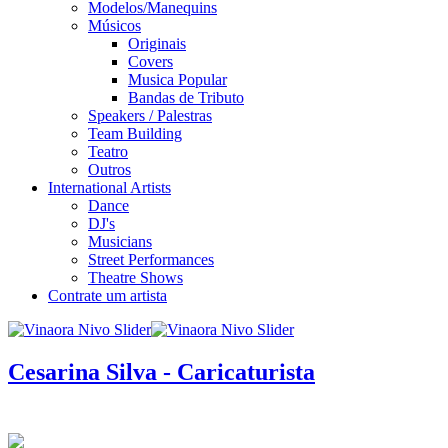
Modelos/Manequins
Músicos
Originais
Covers
Musica Popular
Bandas de Tributo
Speakers / Palestras
Team Building
Teatro
Outros
International Artists
Dance
DJ's
Musicians
Street Performances
Theatre Shows
Contrate um artista
Cesarina Silva - Caricaturista
infos / contratação