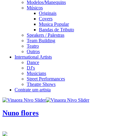
Modelos/Manequins
Músicos
Originais
Covers
Musica Popular
Bandas de Tributo
Speakers / Palestras
Team Building
Teatro
Outros
International Artists
Dance
DJ's
Musicians
Street Performances
Theatre Shows
Contrate um artista
Nuno flores
infos / contratação