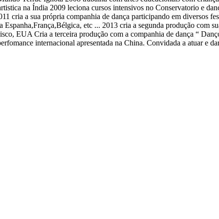
istica na Índia 2009 leciona cursos intensivos no Conservatorio e danç
 2011 cria a sua própria companhia de dança participando em diversos 
na Espanha,França,Bélgica, etc ... 2013 cria a segunda produção com 
cisco, EUA Cria a terceira produção com a companhia de dança “ Danço
 perfomance internacional apresentada na China. Convidada a atuar e d