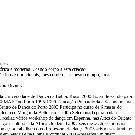
ades.
lórica e moderna -, dando corpo a esta criação.
lássicos e tradicionais, lhes confere, ao mesmo tempo, uma
s ao Divino.
a Universidade de Dança da Bahia, Brasil 2000 Bolsa de estudo para
. “ESMAE” no Porto 1995-1999 Educação Preparatória e Secundaria na
entro de Dança do Porto 2003 Participa no curso de 6 meses do
dencia e Margarida Bettencour. 2005 Selecionada para bailarina
 realiza vários workshop de dança em Espanha, nas Artes do Oriente
ções culturais da África Ocidental 2007 seis meses de estudos na
 começa a trabalhar como Professora de dança 2005 seis meses turnê no
ças em Macau e na China e Portugal 2008 Apresenta um dueto