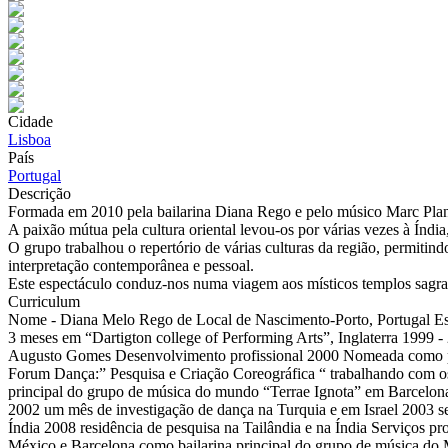
Cidade
Lisboa
País
Portugal
Descrição
Formada em 2010 pela bailarina Diana Rego e pelo músico Marc Planel
A paixão mútua pela cultura oriental levou-os por várias vezes à Índia
O grupo trabalhou o repertório de várias culturas da região, permitin
interpretação contemporânea e pessoal.
Este espectáculo conduz-nos numa viagem aos místicos templos sagrad
Curriculum
Nome - Diana Melo Rego de Local de Nascimento-Porto, Portugal Est
3 meses em “Dartigton college of Performing Arts”, Inglaterra 1999
Augusto Gomes Desenvolvimento profissional 2000 Nomeada como prof
Forum Dança:” Pesquisa e Criação Coreográfica “ trabalhando com os
principal do grupo de música do mundo “Terrae Ignota” em Barcelona
2002 um mês de investigação de dança na Turquia e em Israel 2003 se
Índia 2008 residência de pesquisa na Tailândia e na Índia Serviços p
México e Barcelona como bailarina principal do grupo de música do