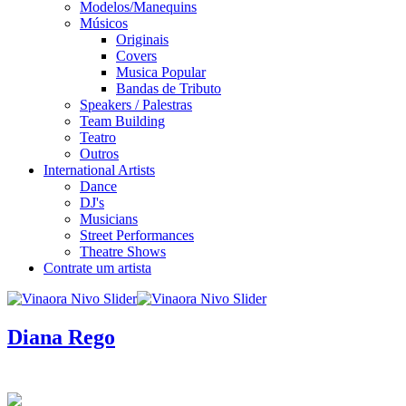
Modelos/Manequins
Músicos
Originais
Covers
Musica Popular
Bandas de Tributo
Speakers / Palestras
Team Building
Teatro
Outros
International Artists
Dance
DJ's
Musicians
Street Performances
Theatre Shows
Contrate um artista
Diana Rego
infos / contratação