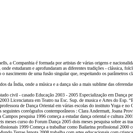
ls, a Companhia é formada por artistas de várias origens e nacionalid
, onde estudaram e aprofundaram as diferentes tradições - clássica, folc
do o nascimento de uma fusão singular que, respeitando os parâmetros c
os da Índia, onde a música e a dança são a mais sublime das oferenda
ado civil - casado Educação 2003 - 2005 Especialização em Dança pel
 - 2003 Licenciatura em Teatro na Esc. Sup. de musica e Artes do Esp
essora de Dança Oriental em várias escolas do instituto Yoga e no C
 seguintes coreógrafos contemporâneos : Clara Andermatt, Joana Provi
 Campos pesquisa 1996 começa a estudar dança oriental e cultura 2001
is meses curso do Forum Dança 2005 dois meses pesquisa sobre as tradi
rofissionais 1999 Começa a trabalhar como Bailarina profissional 2000
 Mundo Terrae Ignota 2008 trabalha com artes educacionais com crian