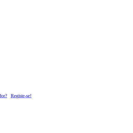
dor?
Registe-se!