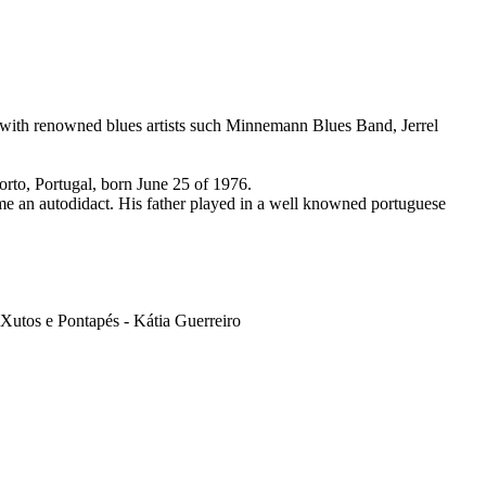
g with renowned blues artists such Minnemann Blues Band, Jerrel
orto, Portugal, born June 25 of 1976.
ecame an autodidact. His father played in a well knowned portuguese
Xutos e Pontapés - Kátia Guerreiro