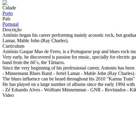
Cidade
Porto
País
Portugal
Descrição
António began his career performing mainly acoustic rock, but gradua
Lamar, Mable John (Ray Charles).
Curriculum
António Gaspar Mao de Ferro, is a Portuguese pop and blues rock musi
Very early, he discovered is passion for music, specially for electric
band from the 60´s, the Tártaros.
Since the very beginning of his professional career, Antonio has been p
- Minnemann Blues Band - Jerrel Lamar - Mable John (Ray Charles) -
The blues influence can be heard throughout his 2010 "Karma Train" f
He has played on a large number of albums since the early 1994 with a
- Zé Eduardo Alves - Wolfram Minnemman - GNR - Revistados - Kiko 
Video