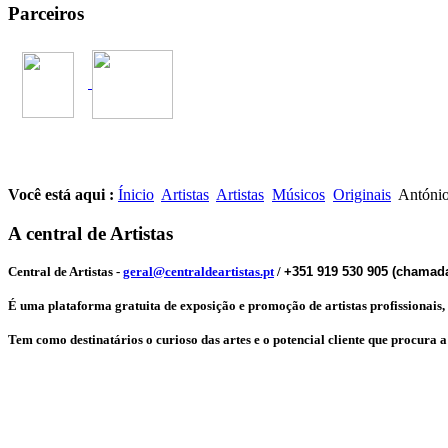
Parceiros
Você está aqui :
Ínicio
Artistas
Artistas
Músicos
Originais
António
A central de Artistas
Central de Artistas
-
geral@centraldeartistas.pt
/
+351 919 530 905 (chamada
É uma plataforma gratuita de exposição e promoção de artistas profissionais, qu
Tem como destinatários o curioso das artes e o potencial cliente que procura 