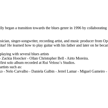
lly began a transition towards the blues genre in 1996 by collaboratin
cian, singer-songwriter, recording artist, and music producer from Op
 guitar! He learned how to play guitar with his father and later on he b
laying with several blues artists
 Zackia Hoocker - Ollan Christopher Bell - Airto Moreira.
irst solo album recorded at Rui Veloso´s Studios.
rtists such as:
- Nelo Carvalho - Daniela Galbin - Jerrel Lamar - Miguel Gameiro - 