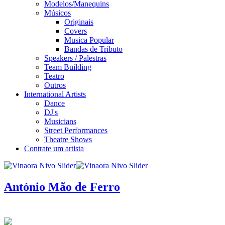
Modelos/Manequins
Músicos
Originais
Covers
Musica Popular
Bandas de Tributo
Speakers / Palestras
Team Building
Teatro
Outros
International Artists
Dance
DJ's
Musicians
Street Performances
Theatre Shows
Contrate um artista
António Mão de Ferro
infos / contratação