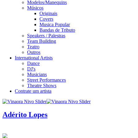
Modelos/Manequins
Músicos
Originais
Covers
Musica Popular
Bandas de Tributo
Speakers / Palestras
Team Building
Teatro
Outros
International Artists
Dance
DJ's
Musicians
Street Performances
Theatre Shows
Contrate um artista
Adérito Lopes
infos / contratação