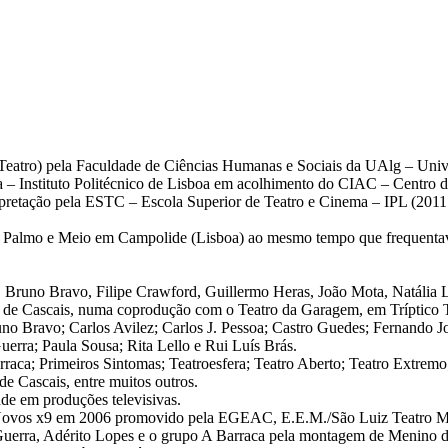
 Teatro) pela Faculdade de Ciências Humanas e Sociais da UAlg – Univ
ma – Instituto Politécnico de Lisboa em acolhimento do CIAC – Centro
pretação pela ESTC – Escola Superior de Teatro e Cinema – IPL (2011 –
O Palmo e Meio em Campolide (Lisboa) ao mesmo tempo que frequentav
 Bruno Bravo, Filipe Crawford, Guillermo Heras, João Mota, Natália L
l de Cascais, numa coprodução com o Teatro da Garagem, em Tríptico 
no Bravo; Carlos Avilez; Carlos J. Pessoa; Castro Guedes; Fernando Jo
erra; Paula Sousa; Rita Lello e Rui Luís Brás.
raca; Primeiros Sintomas; Teatroesfera; Teatro Aberto; Teatro Extrem
e Cascais, entre muitos outros.
de em produções televisivas.
o Novos x9 em 2006 promovido pela EGEAC, E.E.M./São Luiz Teatro Mun
uerra, Adérito Lopes e o grupo A Barraca pela montagem de Menino de