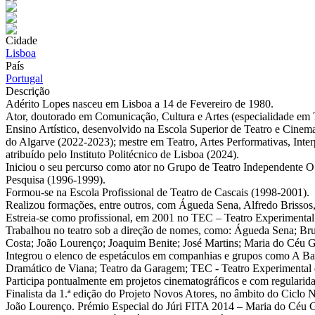
Cidade
Lisboa
País
Portugal
Descrição
Adérito Lopes nasceu em Lisboa a 14 de Fevereiro de 1980.
Ator, doutorado em Comunicação, Cultura e Artes (especialidade em
Ensino Artístico, desenvolvido na Escola Superior de Teatro e Cine
do Algarve (2022-2023); mestre em Teatro, Artes Performativas, Inter
atribuído pelo Instituto Politécnico de Lisboa (2024).
Iniciou o seu percurso como ator no Grupo de Teatro Independente 
Pesquisa (1996-1999).
Formou-se na Escola Profissional de Teatro de Cascais (1998-2001).
Realizou formações, entre outros, com Águeda Sena, Alfredo Brissos,
Estreia-se como profissional, em 2001 no TEC – Teatro Experimenta
Trabalhou no teatro sob a direção de nomes, como: Águeda Sena; Bru
Costa; João Lourenço; Joaquim Benite; José Martins; Maria do Céu Gu
Integrou o elenco de espetáculos em companhias e grupos como A Bar
Dramático de Viana; Teatro da Garagem; TEC - Teatro Experimental d
Participa pontualmente em projetos cinematográficos e com regularida
Finalista da 1.ª edição do Projeto Novos Atores, no âmbito do Cicl
João Lourenço. Prémio Especial do Júri FITA 2014 – Maria do Céu G