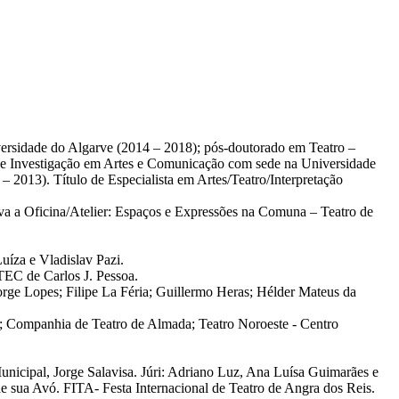
ersidade do Algarve (2014 – 2018); pós-doutorado em Teatro –
 de Investigação em Artes e Comunicação com sede na Universidade
 2013). Título de Especialista em Artes/Teatro/Interpretação
a a Oficina/Atelier: Espaços e Expressões na Comuna – Teatro de
uíza e Vladislav Pazi.
TEC de Carlos J. Pessoa.
rge Lopes; Filipe La Féria; Guillermo Heras; Hélder Mateus da
o; Companhia de Teatro de Almada; Teatro Noroeste - Centro
icipal, Jorge Salavisa. Júri: Adriano Luz, Ana Luísa Guimarães e
 sua Avó. FITA- Festa Internacional de Teatro de Angra dos Reis.