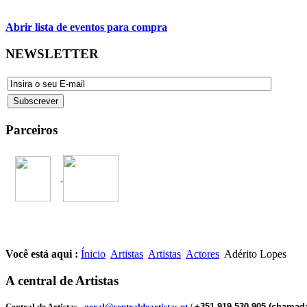
Abrir lista de eventos para compra
NEWSLETTER
Parceiros
Você está aqui :
Ínicio
Artistas
Artistas
Actores
Adérito Lopes
A central de Artistas
Central de Artistas
-
geral@centraldeartistas.pt
/
+351 919 530 905 (chamada