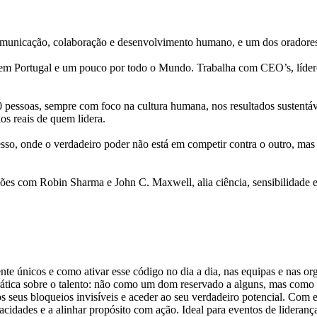
, comunicação, colaboração e desenvolvimento humano, e um dos oradores
s em Portugal e um pouco por todo o Mundo. Trabalha com CEO’s, líde
essoas, sempre com foco na cultura humana, nos resultados sustentávei
os reais de quem lidera.
so, onde o verdadeiro poder não está em competir contra o outro, mas e
es com Robin Sharma e John C. Maxwell, alia ciência, sensibilidade e 
nte únicos e como ativar esse código no dia a dia, nas equipas e nas 
rática sobre o talento: não como um dom reservado a alguns, mas com
r os seus bloqueios invisíveis e aceder ao seu verdadeiro potencial. Co
acidades e a alinhar propósito com ação. Ideal para eventos de lideran