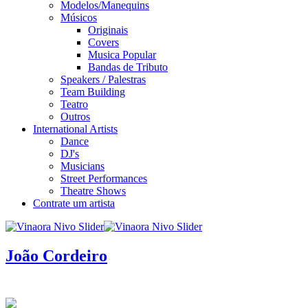
Modelos/Manequins
Músicos
Originais
Covers
Musica Popular
Bandas de Tributo
Speakers / Palestras
Team Building
Teatro
Outros
International Artists
Dance
DJ's
Musicians
Street Performances
Theatre Shows
Contrate um artista
João Cordeiro
infos / contratação