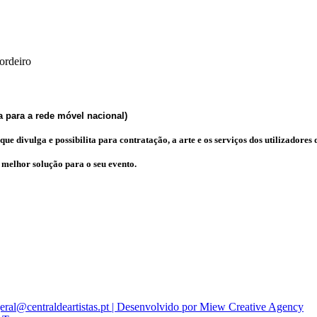
ordeiro
 para a rede móvel nacional)
e divulga e possibilita para contratação, a arte e os serviços dos utilizadores d
a melhor solução para o seu evento.
eral@centraldeartistas.pt | Desenvolvido por
Miew Creative Agency