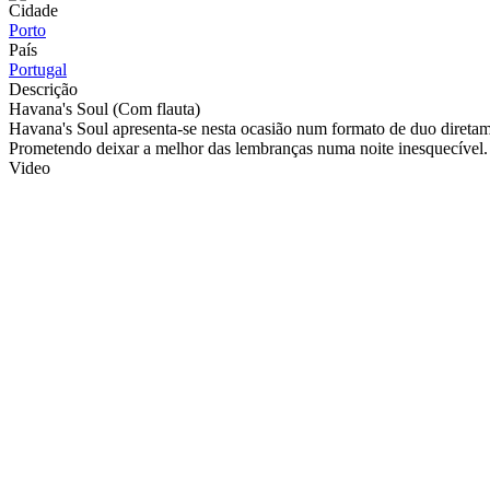
Cidade
Porto
País
Portugal
Descrição
Havana's Soul (Com flauta)
Havana's Soul apresenta-se nesta ocasião num formato de duo diretamen
Prometendo deixar a melhor das lembranças numa noite inesquecível.
Video