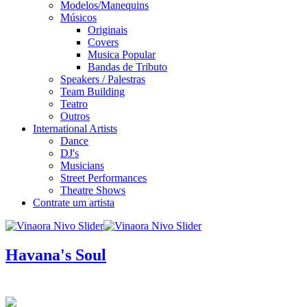
Modelos/Manequins
Músicos
Originais
Covers
Musica Popular
Bandas de Tributo
Speakers / Palestras
Team Building
Teatro
Outros
International Artists
Dance
DJ's
Musicians
Street Performances
Theatre Shows
Contrate um artista
Havana's Soul
infos / contratação