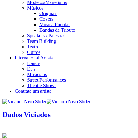
Modelos/Manequins
Músicos
Originais
Covers
Musica Popular
Bandas de Tributo
Speakers / Palestras
Team Building
Teatro
Outros
International Artists
Dance
DJ's
Musicians
Street Performances
Theatre Shows
Contrate um artista
Dados Viciados
infos / contratação