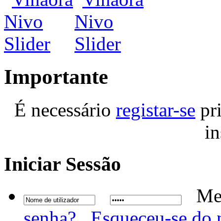
Importante
É necessário
registar-se
pri
in
Iniciar
Sessão
Me
senha?
Esqueceu-se do 