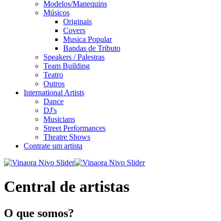
Modelos/Manequins
Músicos
Originais
Covers
Musica Popular
Bandas de Tributo
Speakers / Palestras
Team Building
Teatro
Outros
International Artists
Dance
DJ's
Musicians
Street Performances
Theatre Shows
Contrate um artista
Central de artistas
O que somos?